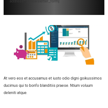
address*"][/newsletter_form]
At vero eos et accusamus et iusto odio digni goikussimos
ducimus qui to bonfo blanditiis praese. Ntium voluum
deleniti atque.