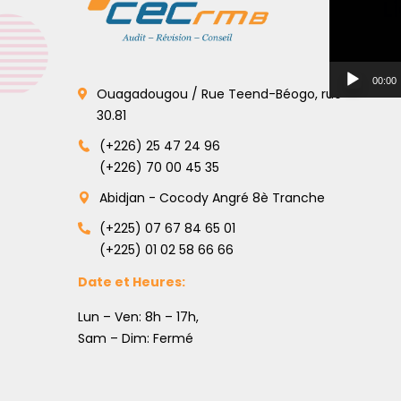
L
00:00
Ouagadougou / Rue Teend-Béogo, rue
30.81
(+226) 25 47 24 96
(+226) 70 00 45 35
Abidjan - Cocody Angré 8è Tranche
(+225) 07 67 84 65 01
(+225) 01 02 58 66 66
Date et Heures:
Lun – Ven: 8h – 17h,
Sam – Dim: Fermé