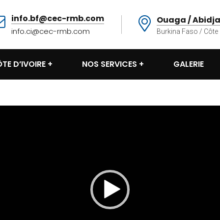
modal-check
info.bf@cec-rmb.com
Ouaga / Abidj
info.ci@cec-rmb.com
Burkina Faso / Côte 
TE D’IVOIRE
NOS SERVICES
GALERIE
L
e
c
t
e
u
r
v